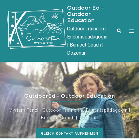
Outdoor Ed –
Outdoor
Education
Outdoor Trainerin |
Erlebnispädagogin
| Burnout Coach |
Dozentin
OutdoorEd - Outdoor Education
Myriam Fenzl - Outdoor Trainerin | Erlebnispädagogin |
Burnout Coach | Dozentin
GLEICH KONTAKT AUFNEHMEN